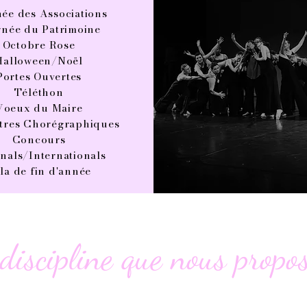
ée des Associations
rnée du Patrimoine
Octobre Rose
Halloween/Noël
Portes Ouvertes
Téléthon
Voeux du Maire
tres Chorégraphiques
Concours
nals/Internationals
la de fin d'année
discipline que nous propo