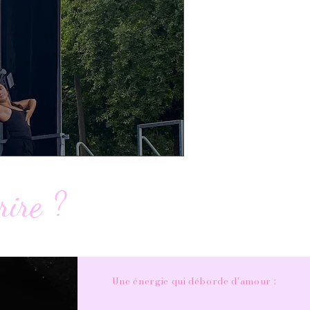
rire ?
Une énergie qui déborde d'amour :