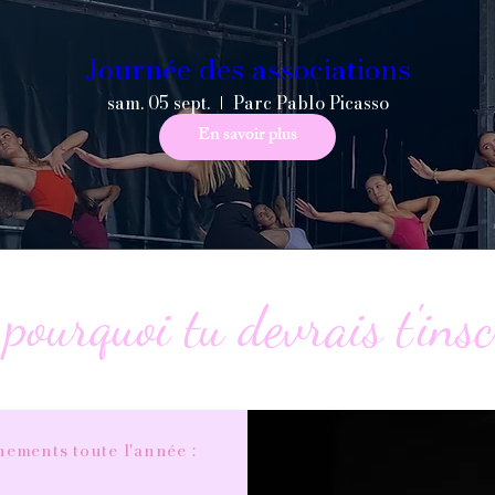
Journée des associations
sam. 05 sept.
Parc Pablo Picasso
En savoir plus
pourquoi tu devrais t'insc
nements toute l'année :