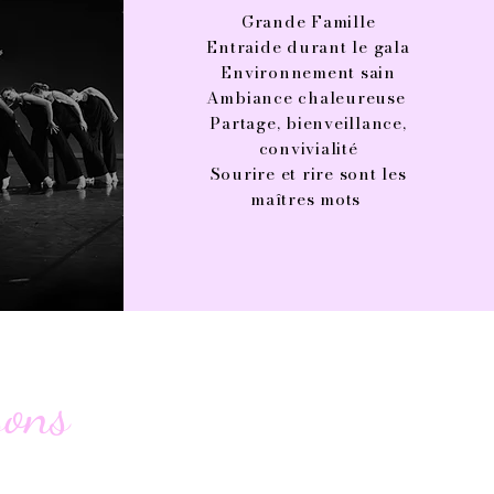
Grande Famille
Entraide durant le gala
Environnement sain
Ambiance chaleureuse
Partage, bienveillance,
convivialité
Sourire et rire
sont les
maîtres mots
sons