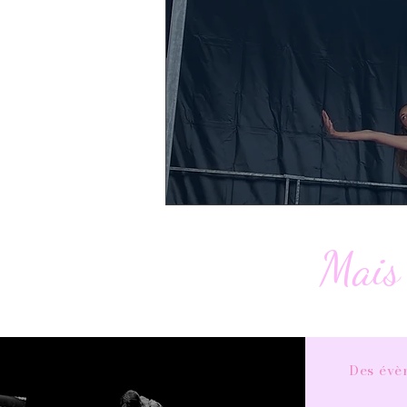
Mais 
Des évè