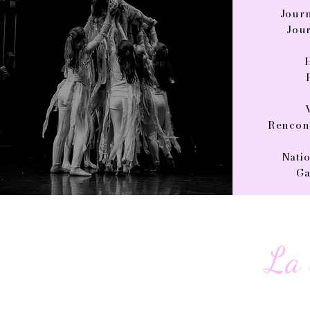
Journ
Jou
Rencon
Natio
Ga
La 