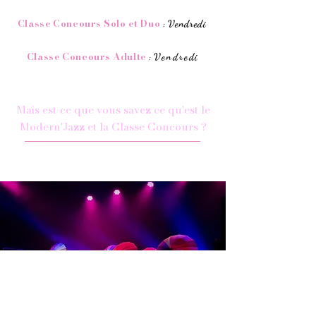
Classe Concours
Solo et Duo
Vendredi
:
Classe Concours
Adulte
Vendredi
:
Mais est-ce que vous savez ce qu'est le
Modern'Jazz et la Classe Concours ?
La danse Moderne Jazz est une forme d'expression