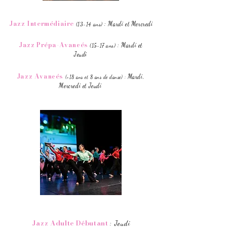
Jazz Intermédiaire
:
Mardi et Mercredi
(13-14 ans)
Jazz Prépa-Avancés
:
Mardi et
(15-17 ans)
Jeudi
Jazz Avancés
Mardi,
(+18 ans et 8 ans de danse) :
Mercredi et Jeudi
Jazz Adulte Débutant
Jeudi
: