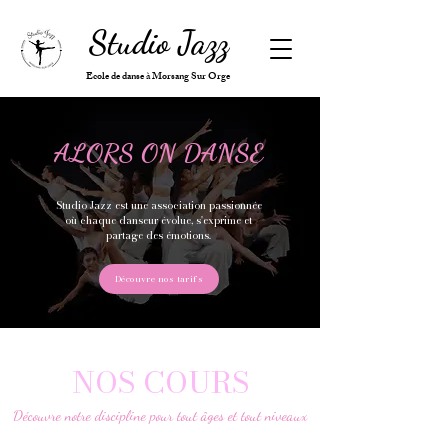
Studio Jazz
Ecole de danse à Morsang Sur Orge
ALORS ON DANSE
Studio Jazz est une association passionnée
où chaque danseur évolue, s'exprime et
partage des émotions.
Découvre nos tarifs
NOS COURS
Découvre notre discipline pour tout âges et tout niveaux