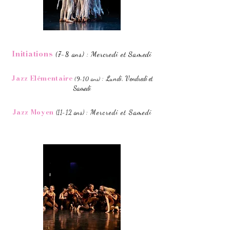
Initiations
Mercredi et Samedi
(7-8 ans) :
Jazz Elémentaire
Lundi
V
endredi et
:
,
(9-10 ans)
Samedi
Jazz Moyen
Mercredi et Samedi
:
(11-12 ans)