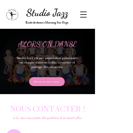
Studio Jazz
Ecole de danse à Morsang Sur Orge
ALORS ON DANSE
Studio Jazz est une association passionnée
où chaque danseur évolue, s'exprime et
partage des émotions.
Découvre nos cours
NOUS CONTACTER !
si tu veux nous poser des questions et en savoir plus