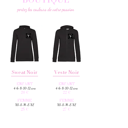
portez les couleurs de votre passion
Sweat Noir
Veste Noir
ENFANT
ENFANT
4-6-8-10-12
ans
4-6-8-10-12
ans
20 €
22 €
FEMME
FEMME
XS-S-M-L-XL
XS-S-M-L-XL
25 €
27 €