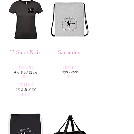
T-Shirt Noir
Sac à dos
ENFANT
ENFANT
GRIS - ROSE
4-6-8-10-12
ans
8 €
8 €
FEMME
XS-S-M-L-XL
10 €