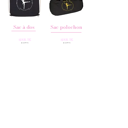
Sac à dos
Sac polochon
ADULTE
ADULTE
NOIR
NOIR
10 €
13 €
Comment passer commande ?
Passer commande sur
le site HelloAsso
Paillement par carte
bleu directement