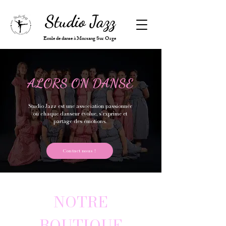
Studio Jazz
Ecole de danse à Morsang Sur Orge
ALORS ON DANSE
Studio Jazz est une association passionnée
où chaque danseur évolue, s'exprime et
partage des émotions.
Contact nous !
NOTRE
BOUTIQUE